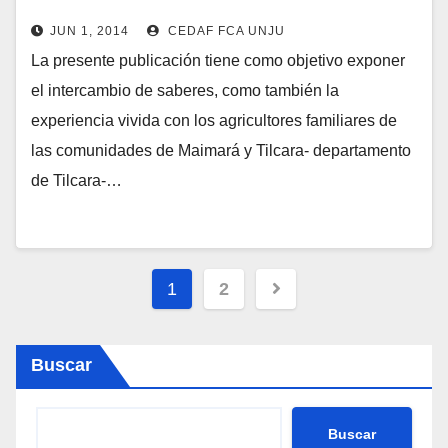
MERMELADAS
JUN 1, 2014
CEDAF FCA UNJU
La presente publicación tiene como objetivo exponer
el intercambio de saberes, como también la
experiencia vivida con los agricultores familiares de
las comunidades de Maimará y Tilcara- departamento
de Tilcara-…
Paginación
1
2
de
entradas
Buscar
Buscar