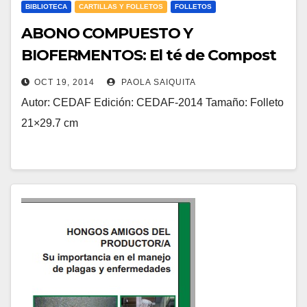
BIBLIOTECA
CARTILLAS Y FOLLETOS
FOLLETOS
ABONO COMPUESTO Y
BIOFERMENTOS: El té de Compost
y Super Magro para aplicación foliar
OCT 19, 2014
PAOLA SAIQUITA
Autor: CEDAF Edición: CEDAF-2014 Tamaño: Folleto
21×29.7 cm