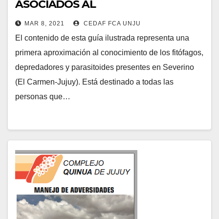
ASOCIADOS AL
CULTIVO DE Chenopodium quinoa
MAR 8, 2021
CEDAF FCA UNJU
Willd.
El contenido de esta guía ilustrada representa una
(Amaranthaceae) EN EL VALLE
primera aproximación al conocimiento de los fitófagos,
BAJO DE JUJUY,
depredadores y parasitoides presentes en Severino
ARGENTINA
(El Carmen-Jujuy). Está destinado a todas las
personas que…