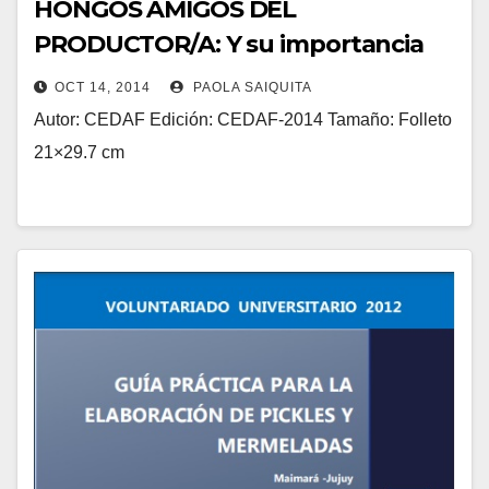
HONGOS AMIGOS DEL
PRODUCTOR/A: Y su importancia
en el manejo de plagas y
OCT 14, 2014
PAOLA SAIQUITA
enfermedades
Autor: CEDAF Edición: CEDAF-2014 Tamaño: Folleto
21×29.7 cm