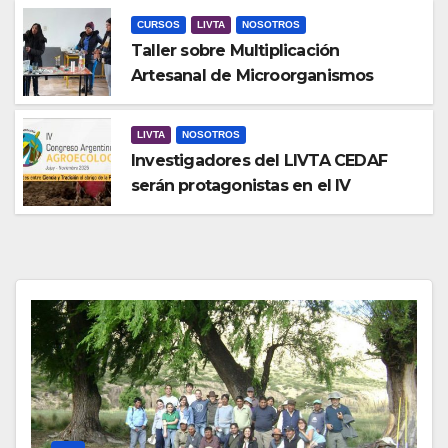
CURSOS
LIVTA
NOSOTROS
Taller sobre Multiplicación
Artesanal de Microorganismos
Benéficos en Vivero
LIVTA
NOSOTROS
Investigadores del LIVTA CEDAF
serán protagonistas en el IV
Congreso Argentino de
Agroecología