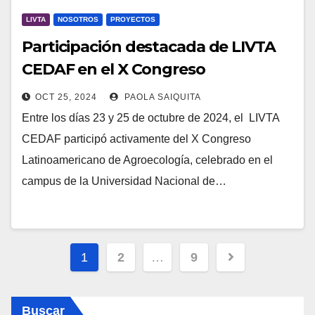
LIVTA
NOSOTROS
PROYECTOS
Participación destacada de LIVTA
CEDAF en el X Congreso
Latinoamericano de Agroecología –
OCT 25, 2024
PAOLA SAIQUITA
Paraguay 2024
Entre los días 23 y 25 de octubre de 2024, el LIVTA
CEDAF participó activamente del X Congreso
Latinoamericano de Agroecología, celebrado en el
campus de la Universidad Nacional de…
Paginación
1
2
…
9
de
entradas
Buscar