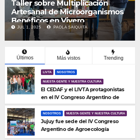
Investigadores del LIVTA
CEDAF serán protagonistas en
el IV Congreso Argentino de
Agroecología
JUL 1, 2025
PAOLA SAIQUITA
Últimos
Más vistos
Trending
LIVTA
NOSOTROS
NUESTA GENTE Y NUESTRA CULTURA
El CEDAF y el LIVTA protagonistas
en el IV Congreso Argentino de
Agroecología
NOSOTROS
NUESTA GENTE Y NUESTRA CULTURA
Jujuy fue sede del IV Congreso
Argentino de Agroecología