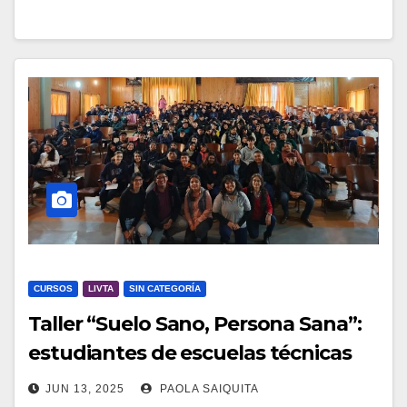
CURSOS
LIVTA
SIN CATEGORÍA
Taller “Suelo Sano, Persona Sana”:
estudiantes de escuelas técnicas
reflexionan sobre el cuidado del
JUN 13, 2025
PAOLA SAIQUITA