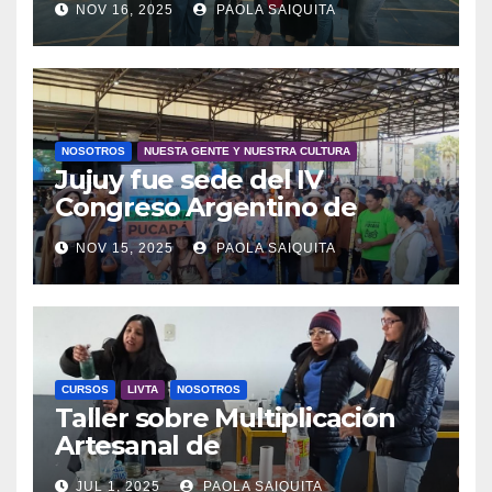
NOV 16, 2025
PAOLA SAIQUITA
Agroecología
NOSOTROS
NUESTA GENTE Y NUESTRA CULTURA
Jujuy fue sede del IV
Congreso Argentino de
Agroecología
NOV 15, 2025
PAOLA SAIQUITA
CURSOS
LIVTA
NOSOTROS
Taller sobre Multiplicación
Artesanal de
Microorganismos Benéficos
JUL 1, 2025
PAOLA SAIQUITA