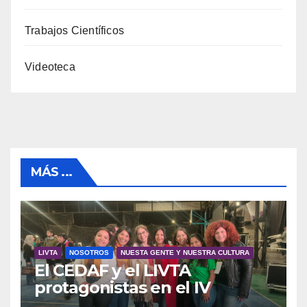
Trabajos Científicos
Videoteca
MÁS ...
LIVTA
NOSOTROS
NUESTA GENTE Y NUESTRA CULTURA
El CEDAF y el LIVTA
protagonistas en el IV
Congreso Argentino de