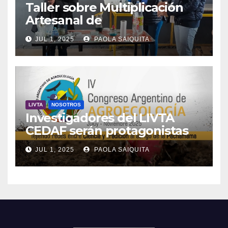
Taller sobre Multiplicación
Artesanal de
Microorganismos Benéficos
JUL 1, 2025
PAOLA SAIQUITA
en Vivero
LIVTA
NOSOTROS
Investigadores del LIVTA
CEDAF serán protagonistas
en el IV Congreso Argentino
JUL 1, 2025
PAOLA SAIQUITA
de Agroecología