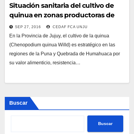
Situación sanitaria del cultivo de
quinua en zonas productoras de
Jujuy- Aislamiento de cepas nativas
SEP 27, 2016
CEDAF FCA UNJU
de Trichoderma spp.: una
En la Provincia de Jujuy, el cultivo de la quinua
alternativa para el manejo de
(Chenopodium quinua Willd) es estratégico en las
enfermedades fúngicas
regiones de la Puna y Quebrada de Humahuaca por
su valor alimenticio, resistencia…
Buscar
Buscar