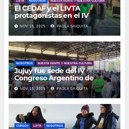
LIVTA
NOSOTROS
NUESTA GENTE Y NUESTRA CULTURA
El CEDAF y el LIVTA
protagonistas en el IV
Congreso Argentino de
NOV 16, 2025
PAOLA SAIQUITA
Agroecología
NOSOTROS
NUESTA GENTE Y NUESTRA CULTURA
Jujuy fue sede del IV
Congreso Argentino de
Agroecología
NOV 15, 2025
PAOLA SAIQUITA
CURSOS
LIVTA
NOSOTROS