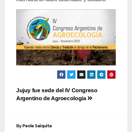
Navegación
Jujuy fue sede del IV Congreso
Argentino de Agroecología
de
entradas
By
Paola Saiquita