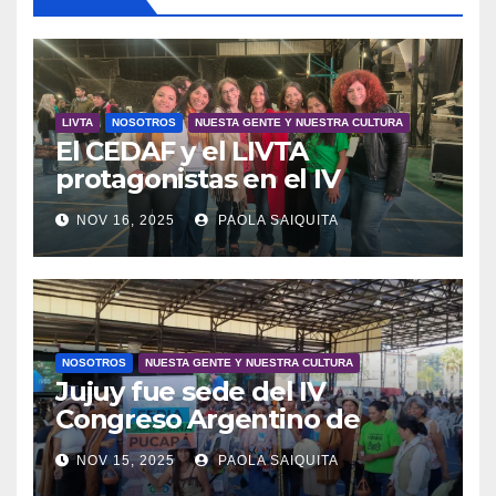
LIVTA
NOSOTROS
NUESTA GENTE Y NUESTRA CULTURA
El CEDAF y el LIVTA
protagonistas en el IV
Congreso Argentino de
NOV 16, 2025
PAOLA SAIQUITA
Agroecología
NOSOTROS
NUESTA GENTE Y NUESTRA CULTURA
Jujuy fue sede del IV
Congreso Argentino de
Agroecología
NOV 15, 2025
PAOLA SAIQUITA