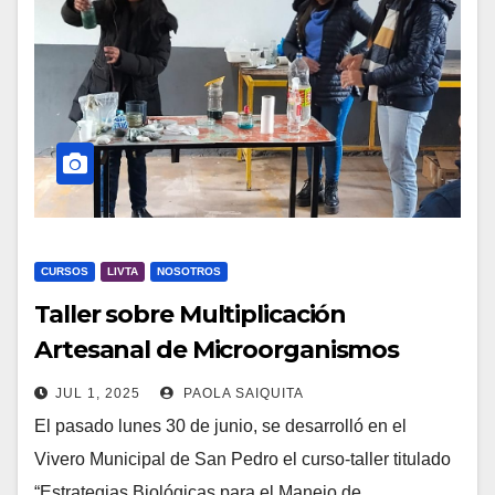
CURSOS
LIVTA
NOSOTROS
Taller sobre Multiplicación
Artesanal de Microorganismos
Benéficos en Vivero
JUL 1, 2025
PAOLA SAIQUITA
El pasado lunes 30 de junio, se desarrolló en el
Vivero Municipal de San Pedro el curso-taller titulado
“Estrategias Biológicas para el Manejo de