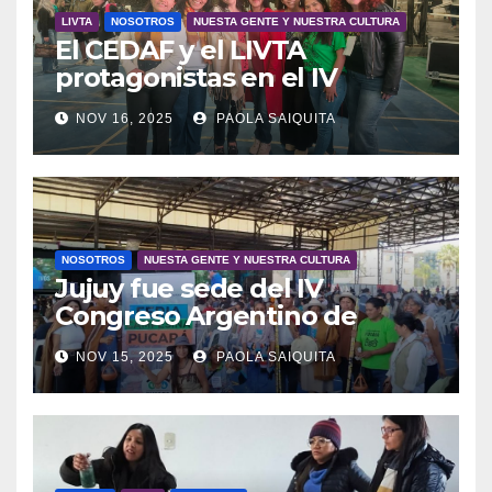
LIVTA
NOSOTROS
NUESTA GENTE Y NUESTRA CULTURA
El CEDAF y el LIVTA
protagonistas en el IV
Congreso Argentino de
NOV 16, 2025
PAOLA SAIQUITA
Agroecología
NOSOTROS
NUESTA GENTE Y NUESTRA CULTURA
Jujuy fue sede del IV
Congreso Argentino de
Agroecología
NOV 15, 2025
PAOLA SAIQUITA