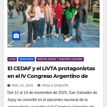
LIVTA
NOSOTROS
NUESTA GENTE Y NUESTRA CULTURA
El CEDAF y el LIVTA protagonistas
en el IV Congreso Argentino de
Agroecología
NOV 16, 2025
PAOLA SAIQUITA
Del 12 al 14 de noviembre de 2025, San Salvador de
Jujuy se convirtió en el epicentro nacional de la
agroecología al recibir el IV Congreso Argentino de