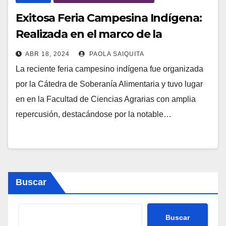
Exitosa Feria Campesina Indígena:
Realizada en el marco de la
Presentación del Segundo Informe
ABR 18, 2024
PAOLA SAIQUITA
sobre la Situación de la Soberanía
La reciente feria campesino indígena fue organizada
Alimentaria en Argentina
por la Cátedra de Soberanía Alimentaria y tuvo lugar
en en la Facultad de Ciencias Agrarias con amplia
repercusión, destacándose por la notable…
Buscar
Buscar